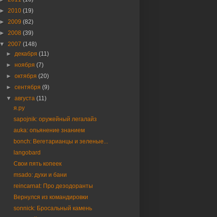
►
2010
(19)
►
2009
(82)
►
2008
(39)
▼
2007
(148)
►
декабря
(11)
►
ноября
(7)
►
октября
(20)
►
сентября
(9)
▼
августа
(11)
я.ру
sapojnik: оружейный легалайз
auka: опьянение знанием
bonch: Вегетарианцы и зеленые...
langobard
Свои пять копеек
msado: духи и бани
reincarnat: Про дезодоранты
Вернулся из командировки
sonnick: Бросальный камень