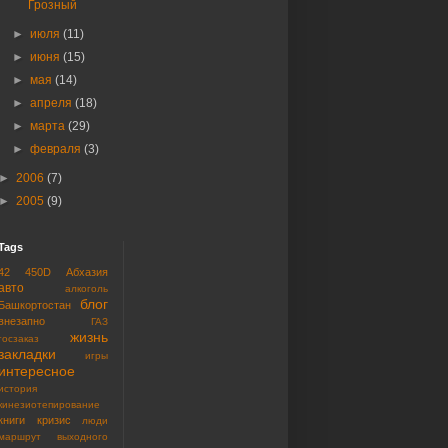
Грозный
►
июля
(11)
►
июня
(15)
►
мая
(14)
►
апреля
(18)
►
марта
(29)
►
февраля
(3)
►
2006
(7)
►
2005
(9)
Tags
42
450D
Абхазия
авто
алкоголь
блог
Башкортостан
внезапно
ГАЗ
жизнь
госзаказ
закладки
игры
интересное
история
кинезиотепирование
книги
кризис
люди
маршрут выходного