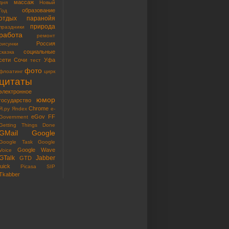
массаж
дня
Новый
образование
Год
отдых
паранойя
природа
праздники
работа
ремонт
Россия
рисунки
социальные
сказка
сети
Сочи
Уфа
тест
фото
флоатинг
цирк
цитаты
электронное
юмор
государство
Chrome
Я.ру
Яndex
e-
eGov
FF
Government
Getting Things Done
GMail
Google
Google Task
Google
Google Wave
Voice
GTalk
Jabber
GTD
juick
Picasa
SIP
Tkabber