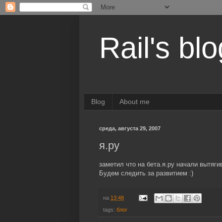
Rail's blo
Blog
About me
среда, августа 29, 2007
я.ру
заметил что на бета.я.ру начали вытягив
Будем следить за развитием :)
на
13:48
tags:
блог