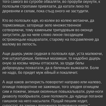
того самого во сугробе обваляти, во проруби окунути, к
полозьям стропами привязати, да катати лихо по
деревням и селам, пока стыд оного не застудити.
Кто во полозьях едя, из колеи во колею мотаючи, да
тормозимши, заторище зело множественное
сотворяючи, тому каменьем трипудовым во оконце
запустити, да на челе слово лихое гвоздищем
остроконцым нацарапати, старому на посрамление да
малому во лепость.
Аще дщерь умом скудная в полозьях еде, уста малюючи,
очи штукатуриши, беленья мазамши, то надобно дщерь
оную за космы черны оттаскати, за груди белы
доброродны похватати, да в беленьях вымазати. Боле
не надо, бо придет муж ейный и покалечит.
А аще каков антихристь поворотит направо или налево,
огнище поворотное не зажемши, того злодея огнищем
сим и пожечи, зеньки окоянные повыкалывати, руки-ноги
диаволу пообрывати, сани поломати, да чудище поганое
гаишное на него насылати. Пущай пешим ходит,
супостат, да законы дорожного толковища учити."