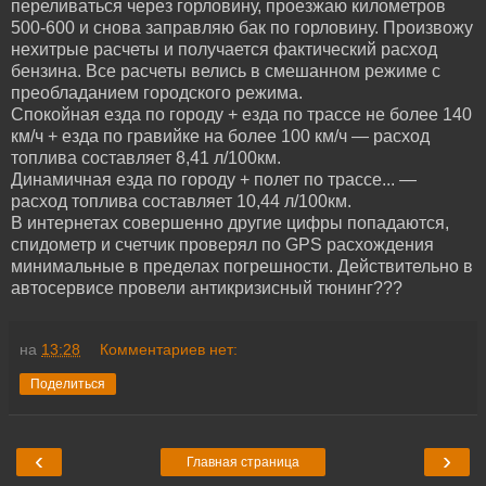
переливаться через горловину, проезжаю километров
500-600 и снова заправляю бак по горловину. Произвожу
нехитрые расчеты и получается фактический расход
бензина. Все расчеты велись в смешанном режиме с
преобладанием городского режима.
Спокойная езда по городу + езда по трассе не более 140
км/ч + езда по гравийке на более 100 км/ч — расход
топлива составляет 8,41 л/100км.
Динамичная езда по городу + полет по трассе... —
расход топлива составляет 10,44 л/100км.
В интернетах совершенно другие цифры попадаются,
спидометр и счетчик проверял по GPS расхождения
минимальные в пределах погрешности. Действительно в
автосервисе провели антикризисный тюнинг???
на
13:28
Комментариев нет:
Поделиться
‹
›
Главная страница