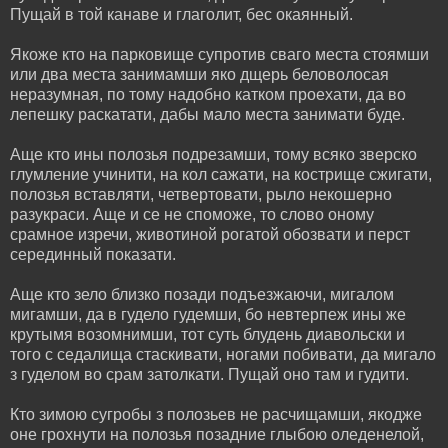
Пущай в той канаве и глаголит, бес окаянный.
Якоже кто на парковище супротив сваго места стоямши
или два места занимамши яко дщерь беловолосая
неразумная, по тому надобно катком проехати, да во
лепешку раскатати, дабы мало места занимати буде.
Аще кто ины полозья подрезамши, тому всяко зверско
глумление учинити, на кол сажати, на кострище сжигати,
полозья вставляти, четвертовати, рыло некошерно
разукраси. Аще и се не споможе, то слово оному
срамное изречи, животиной рогатой обозвати и перст
серединный показати.
Аще кто зело близко позади подъезжаючи, мигалом
мигамши, да в гудело гудемши, бо невтерпеж ины же
крутымя возомнимши, тот суть блудень диавольски и
того с седалища стаскивати, ногами побивати, да мигало
з гуделом во срам затолкати. Пущай оно там и гудити.
Кто зимою сугробы з полозьев не расчищамши, якодже
оне грохнути на полозья позадние глыбою оледенелой,