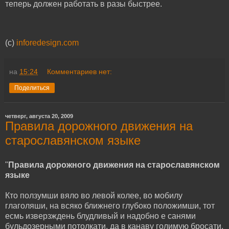
теперь должен работать в разы быстрее.
(c)
inforedesign.com
на
15:24
Комментариев нет:
Поделиться
четверг, августа 20, 2009
Правила дорожного движения на
старославянском языке
"
Правила дорожного движения на старославянском
языке
Кто ползумши вяло во левой колее, во мобилу
глаголяши, на всяко ближнего глубоко положимши, тот
есмь изверзждень блудливый и надобно е санями
бульдозерными потолкати, да в канаву голимую бросати.