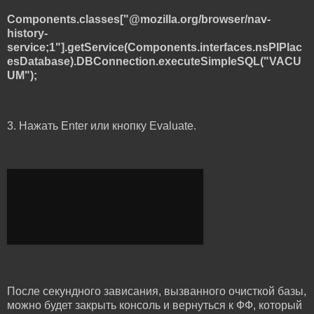
Components.classes["@mozilla.org/browser/nav-
history-
service;1"].getService(Components.interfaces.nsPIPlac
esDatabase).DBConnection.executeSimpleSQL("VACU
UM");
3. Нажать Enter или кнопку Evaluate.
После секундного зависания, вызванного очисткой базы,
можно будет закрыть консоль и вернуться к ФФ, который