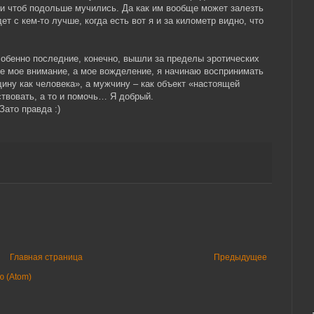
и чтоб подольше мучились. Да как им вообще может залезть
ет с кем-то лучше, когда есть вот я и за километр видно, что
обенно последние, конечно, вышли за пределы эротических
не мое внимание, а мое вожделение, я начинаю воспринимать
щину как человека», а мужчину – как объект «настоящей
вовать, а то и помочь… Я добрый.
ато правда :)
Главная страница
Предыдущее
 (Atom)