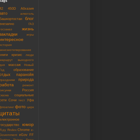
Tags
42
450D
Абхазия
авто
алкоголь
блог
Башкортостан
внезапно
ГАЗ
жизнь
госзаказ
закладки
игры
интересное
история
кинезиотепирование
книги
кризис
люди
маршрут выходного
массаж
дня
Новый
образование
Год
отдых
паранойя
природа
праздники
работа
ремонт
Россия
рисунки
социальные
сказка
сети
Сочи
Уфа
тест
фото
флоатинг
цирк
цитаты
электронное
юмор
государство
Chrome
Я.ру
Яndex
e-
eGov
FF
Government
Getting Things Done