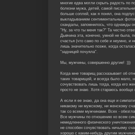
многие едва могли скрыть радость по по
болезни мужа, детей, самой писательни
больше соплей, как я понял, она подпу
выкладыванием сентиментальных фотогр
скандалы, запомнилось, что однажды он
"Ну, за что ты меня так?" Та честно отв
Дывчина эта, конечно, умной не была, 
счастья (что само по себе и неумно, и 
лишь значительно позже, когда осталась
"задницей почуяла".
Мы, мужчины, совершенно другие! :)))
Когда мне товарищ рассказывает об отн
таких товарищей, и всегда было мало, н
сочувствовать лишь тогда, когда его же
просто не знаю. Хотя стараюсь вообще 
А если я ее знаю, да она еще и симпати
никакому ни мужскому, ни женскому сча
так со всеми мужчинами. Всех - обезгла
Все мужчины по отношению ко всем си
немедленного физического уничтожения
не способен сочувствовать ничьему сча
хорошо с каким-нибудь другим мужчино