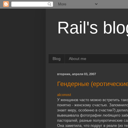
Rail's blo
Blog
About me
вторник, апреля 03, 2007
Гендерные (еротически
alconost
У женщинов часто можно встретить тако
понятно - женскому счастью. Запомнилс
знает меру, особенно в счастии?) дели
вывешивала фотографии любящего забот
пасторалей, разные полуеротические са
Она заметила, что подруг в реале (из т