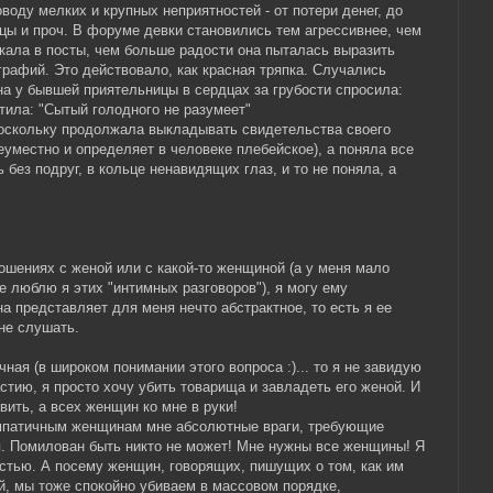
воду мелких и крупных неприятностей - от потери денег, до
цы и проч. В форуме девки становились тем агрессивнее, чем
скала в посты, чем больше радости она пыталась выразить
афий. Это действовало, как красная тряпка. Случались
а у бывшей приятельницы в сердцах за грубости спросила:
етила: "Сытый голодного не разумеет"
поскольку продолжала выкладывать свидетельства своего
неуместно и определяет в человеке плебейское), а поняла все
 без подруг, в кольце ненавидящих глаз, и то не поняла, а
ошениях с женой или с какой-то женщиной (а у меня мало
е люблю я этих "интимных разговоров"), я могу ему
на представляет для меня нечто абстрактное, то есть я ее
не слушать.
чная (в широком понимании этого вопроса :)... то я не завидую
стию, я просто хочу убить товарища и завладеть его женой. И
вить, а всех женщин ко мне в руки!
мпатичным женщинам мне абсолютные враги, требующие
. Помилован быть никто не может! Мне нужны все женщины! Я
стью. А посему женщин, говорящих, пишущих о том, как им
й, мы тоже спокойно убиваем в массовом порядке,