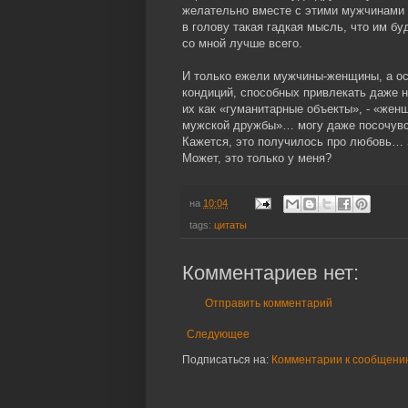
желательно вместе с этими мужчинами 
в голову такая гадкая мысль, что им буд
со мной лучше всего.
И только ежели мужчины-женщины, а ос
кондиций, способных привлекать даже 
их как «гуманитарные объекты», - «жен
мужской дружбы»… могу даже посочувст
Кажется, это получилось про любовь… З
Может, это только у меня?
на
10:04
tags:
цитаты
Комментариев нет:
Отправить комментарий
Следующее
Подписаться на:
Комментарии к сообщению