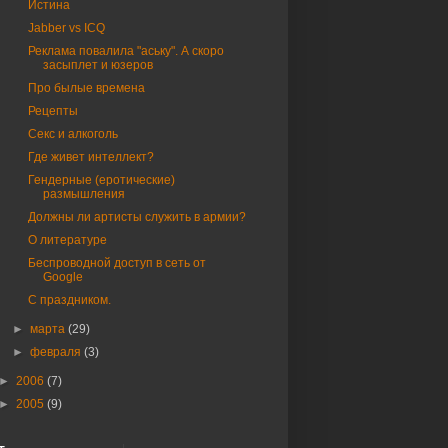
Истина
Jabber vs ICQ
Реклама повалила "аську". А скоро
засыплет и юзеров
Про былые времена
Рецепты
Секс и алкоголь
Где живет интеллект?
Гендерные (еротические)
размышления
Должны ли артисты служить в армии?
О литературе
Беспроводной доступ в сеть от
Google
С праздником.
►
марта
(29)
►
февраля
(3)
►
2006
(7)
►
2005
(9)