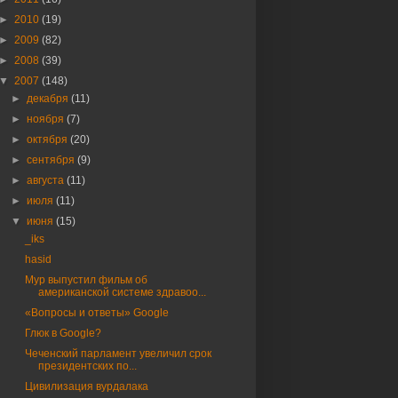
►
2010
(19)
►
2009
(82)
►
2008
(39)
▼
2007
(148)
►
декабря
(11)
►
ноября
(7)
►
октября
(20)
►
сентября
(9)
►
августа
(11)
►
июля
(11)
▼
июня
(15)
_iks
hasid
Мур выпустил фильм об
американской системе здравоо...
«Вопросы и ответы» Google
Глюк в Google?
Чеченский парламент увеличил срок
президентских по...
Цивилизация вурдалака