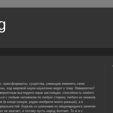
g
и, трансформанты, существа, умеющие изменять свою
ы, ход мировой науки неуклонно ведет к тому. Невероятно?
евероятным выглядело наше настоящее: способность любого
ься с любым человеком по любую сторону любого из океанов.
я (в конце концов, радио изобрели много раньше), а в
 реальностей. Борьба со шпионами из общенародного занятия
х не хватает, и потому пусть народ болтает. То ж и с