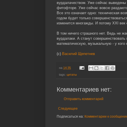
вурдалачеством. Уже сейчас выведены 
фитофторе. Уже сейчас вовсю раздаютс
Все это означает одно: техническая во
годом будет только совершенствоваться
изменится многажды. И потому XXI век 
В том ничего страшного нет. Ведь не жа
вурдалаки. А станут совершенствовать
математическую, музыкальную - у кого 
(c)
Василий Щепетнев
на
14:35
tags:
цитаты
Комментариев нет:
Отправить комментарий
Следующее
Подписаться на:
Комментарии к сообщению