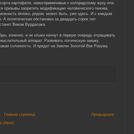
сорта картофеля, невосприимчивые к колорадскому жуку или
я призывы запретить модификацию человеческого генома.
зможность близко, рядом, может быть, уже здесь. И с каждым
. А политическая обстановка за двадцать-сорок лет
станет Веком Вурдалака.
бры, конечно, и не клыки начнут в первую очередь отращивать
 мыслительный аппарат. Развивать логическую шишку,
какая склонность. И придет на Землю Золотой Век Разума.
Главная страница
Предыдущее
 (Atom)