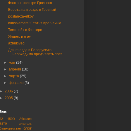
Фонтан в центре Грозного
Ворота на въезде в Грозный
poslan-za-elkoy
kunstkamera: Статья про Чечню
Темплейт в блоггере
Яндекс и я ру
azbukivedi
Для въезда в Белоруссию
необходимо предъявить през...
►
мая
(14)
►
апреля
(18)
►
марта
(29)
►
февраля
(3)
►
2006
(7)
►
2005
(9)
Tags
42
450D
Абхазия
авто
алкоголь
блог
Башкортостан