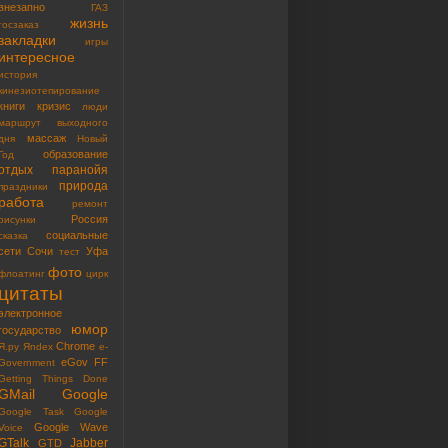
внезапно
ГАЗ
жизнь
госзаказ
закладки
игры
интересное
история
кинезиотепирование
книги
кризис
люди
маршрут выходного
массаж
дня
Новый
образование
Год
отдых
паранойя
природа
праздники
работа
ремонт
Россия
рисунки
социальные
сказка
сети
Сочи
Уфа
тест
фото
флоатинг
цирк
цитаты
электронное
юмор
государство
Chrome
Я.ру
Яndex
e-
eGov
FF
Government
Getting Things Done
GMail
Google
Google Task
Google
Google Wave
Voice
GTalk
Jabber
GTD