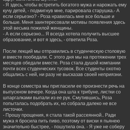
- Я здесь, чтобы встретить богатого мужа и нарожать ему
кучу детей, - подмигнув мне, парировала старушка.- А
если серьезно? - Роза нравилась мне все больше и
больше. Меня заинтересовали мотивы появления здесь
этой весьма пожилой женщины.
- А если серьезно... Я всегда хотела получить высшее
образование, и вот я здесь, - ответила Роза.
После лекций мы отправились в студенческую столовую
и вместе пообедали. С этого дня мы на протяжении трех
месяцев обедали вместе. Роза стала душой компании
почти всех студенческих тусовок. Все студенты охотно
общались с ней, ни разу не высказав своей неприязни.
В конце семестра мы пригласили ее произнести речь на
выпускном вечере. Когда она шла к трибуне, листки со
шпаргалками выпали из ее рук. Смутившись, Роза
попыталась подобрать их, но собрала далеко не все
листочки.
- Прошу прощения, я стала такой рассеянной.. Ради
мужа я бросила пить пиво, поэтому от виски я пьянею
значительно быстрее, - пошутила она. - Я уже не соберу