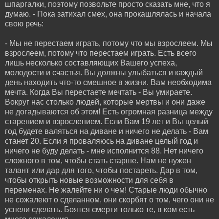
шпаргалки, поэтому позвольте просто сказать мне, что я
думаю. - Пока затихал смех, она прокашлялась и начала
свою речь:
- Мы не перестаем играть, потому что мы взрослеем. Мы
взрослеем, потому что перестаем играть. Есть всего
лишь несколько составляющих Вашего успеха,
молодости и счастья. Вы должны улыбаться и каждый
день находить что-то смешное в жизни. Вам необходима
мечта. Когда Вы перестаете мечтать - Вы умираете.
Вокруг нас столько людей, которые мертвы и они даже
не догадываются об этом! Есть огромная разница между
старением и взрослением. Если Вам 19 лет и Вы целый
год будете валяться на диване и ничего не делать - Вам
станет 20. Если я проваляюсь на диване целый год и
ничего не буду делать - мне исполнится 88. Нет ничего
сложного в том, чтобы стать старше. Нам не нужен
талант или дар для того, чтобы постареть. Дар в том,
чтобы открыть новые возможности для себя в
переменах. Не жалейте ни о чем! Старые люди обычно
не сожалеют о сделанном, они скорбят о том, чего они не
успели сделать. Боятся смерти только те, в ком есть