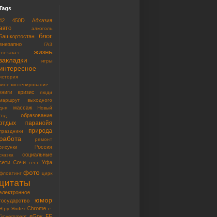
Tags
42
450D
Абхазия
авто
алкоголь
блог
Башкортостан
внезапно
ГАЗ
жизнь
госзаказ
закладки
игры
интересное
история
кинезиотепирование
книги
кризис
люди
маршрут выходного
массаж
дня
Новый
образование
Год
отдых
паранойя
природа
праздники
работа
ремонт
Россия
рисунки
социальные
сказка
сети
Сочи
Уфа
тест
фото
флоатинг
цирк
цитаты
электронное
юмор
государство
Chrome
Я.ру
Яndex
e-
eGov
FF
Government